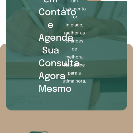
um
tratamento
Contato
for
e
iniciado,
melhor as
Agende
chances
de
Sua
melhora.
Consulta
Não deixe
para a
Agora
útima hora.
Mesmo