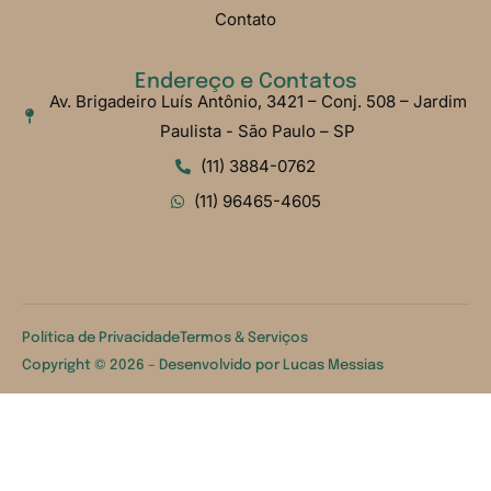
Contato
Endereço e Contatos
Av. Brigadeiro Luís Antônio, 3421 – Conj. 508 – Jardim
Paulista - São Paulo – SP
(11) 3884-0762
(11) 96465-4605
Política de Privacidade
Termos & Serviços
Copyright © 2026 – Desenvolvido por
Lucas Messias