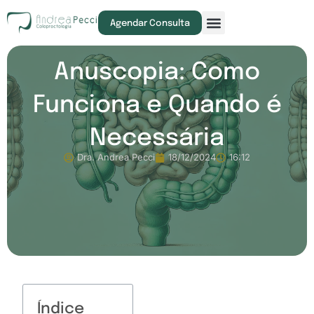
Exames e Procedimentos
Agendar Consulta
Anuscopia: Como
Funciona e Quando é
Necessária
Dra. Andrea Pecci
18/12/2024
16:12
Índice