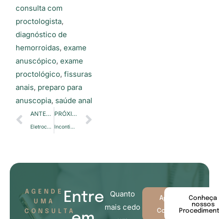
consulta com
proctologista
,
diagnóstico de
hemorroidas
,
exame
anuscópico
,
exame
proctológico
,
fissuras
anais
,
preparo para
anuscopia
,
saúde anal
ANTERIOR
PRÓXIMO
Eletrocauterização de Verrugas Anais: Perguntas Frequentes
Incontinência Anal: Diagnóstico e Opções de Tratamento
AGENDE
Quanto
Entre
Agende
Conheça
UMA
sua
nossos
mais cedo
Consulta
Procedimen
CONSULTA
em