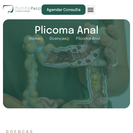
Exames e Procedimentos
Agendar Consulta
Plicoma Anal
Home
Doenças
Plicoma Anal
DOENÇAS