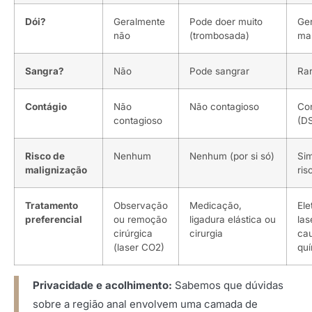
Dói?
Geralmente
Pode doer muito
Ge
não
(trombosada)
ma
Sangra?
Não
Pode sangrar
Ra
Contágio
Não
Não contagioso
Co
contagioso
(D
Risco de
Nenhum
Nenhum (por si só)
Sim
malignização
ris
Tratamento
Observação
Medicação,
Ele
preferencial
ou remoção
ligadura elástica ou
las
cirúrgica
cirurgia
cau
(laser CO2)
qu
Privacidade e acolhimento:
Sabemos que dúvidas
sobre a região anal envolvem uma camada de