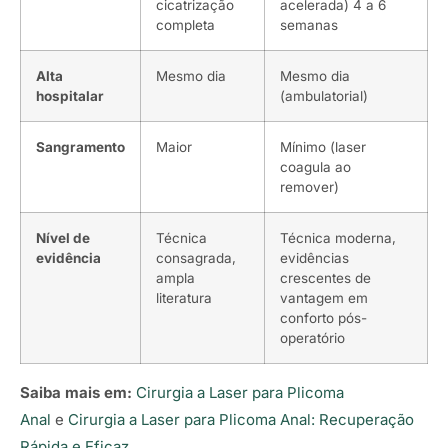
cicatrização
acelerada) 4 a 6
completa
semanas
Alta
Mesmo dia
Mesmo dia
hospitalar
(ambulatorial)
Sangramento
Maior
Mínimo (laser
coagula ao
remover)
Nível de
Técnica
Técnica moderna,
evidência
consagrada,
evidências
ampla
crescentes de
literatura
vantagem em
conforto pós-
operatório
Saiba mais em:
Cirurgia a Laser para Plicoma
Anal
e
Cirurgia a Laser para Plicoma Anal: Recuperação
Rápida e Eficaz
.