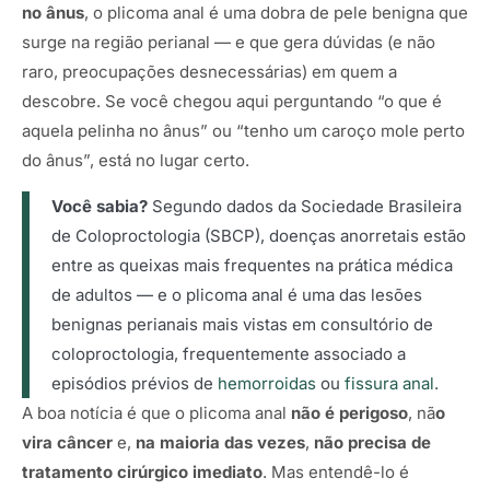
no ânus
, o plicoma anal é uma dobra de pele benigna que
surge na região perianal — e que gera dúvidas (e não
raro, preocupações desnecessárias) em quem a
descobre. Se você chegou aqui perguntando “o que é
aquela pelinha no ânus” ou “tenho um caroço mole perto
do ânus”, está no lugar certo.
Você sabia?
Segundo dados da Sociedade Brasileira
de Coloproctologia (SBCP), doenças anorretais estão
entre as queixas mais frequentes na prática médica
de adultos — e o plicoma anal é uma das lesões
benignas perianais mais vistas em consultório de
coloproctologia, frequentemente associado a
episódios prévios de
hemorroidas
ou
fissura anal
.
A boa notícia é que o plicoma anal
não é perigoso
, nã
o
vira câncer
e,
na maioria das vezes
,
não precisa de
tratamento cirúrgico imediato
. Mas entendê-lo é