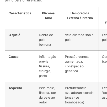
principais diferenças:
Característica
Plicoma
Hemorroida
Anal
Externa / Interna
(
O que é
Dobra de
Veia dilatada sob a
Le
pele
pele
pel
benigna
Causa
Inflamação
Pressão venosa
Co
prévia,
aumentada,
(se
fissura,
constipação,
cirurgia,
genética
parto
Aspecto
Pele mole,
Protuberância
Le
flácida, cor
azulada/arroxeada,
“co
da pele ao
tensa (se
ásp
redor
trombosada)