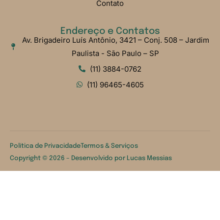
Contato
Endereço e Contatos
Av. Brigadeiro Luís Antônio, 3421 – Conj. 508 – Jardim
Paulista - São Paulo – SP
(11) 3884-0762
(11) 96465-4605
Política de Privacidade
Termos & Serviços
Copyright © 2026 – Desenvolvido por
Lucas Messias