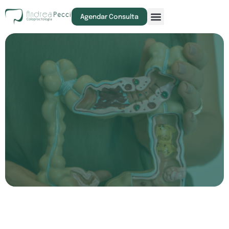
Exames e Procedimentos
Agendar Consulta