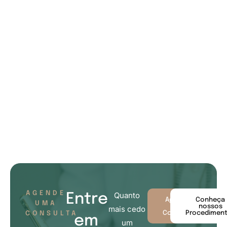
AGENDE
Quanto
Entre
Agende
Conheça
UMA
sua
nossos
mais cedo
Consulta
Procedimen
CONSULTA
em
um