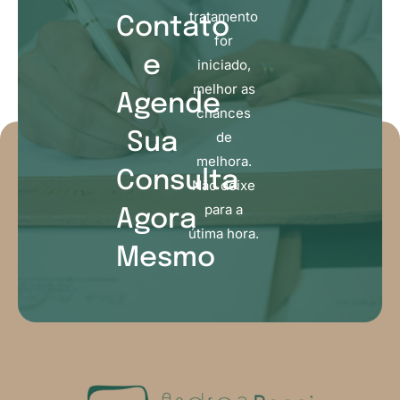
tratamento
Contato
for
e
iniciado,
melhor as
Agende
chances
de
Sua
melhora.
Consulta
Não deixe
para a
Agora
útima hora.
Mesmo