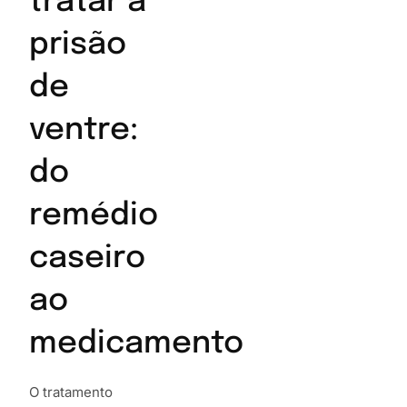
tratar a
prisão
de
ventre:
do
remédio
caseiro
ao
medicamento
O tratamento