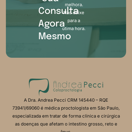
melhora.
Consulta
Não deixe
para a
Agora
útima hora.
Mesmo
A Dra. Andrea Pecci CRM 145440 – RQE
73941/69060 é médica proctologista em São Paulo,
especializada em tratar de forma clínica e cirúrgica
as doenças que afetam o intestino grosso, reto e
ânus.