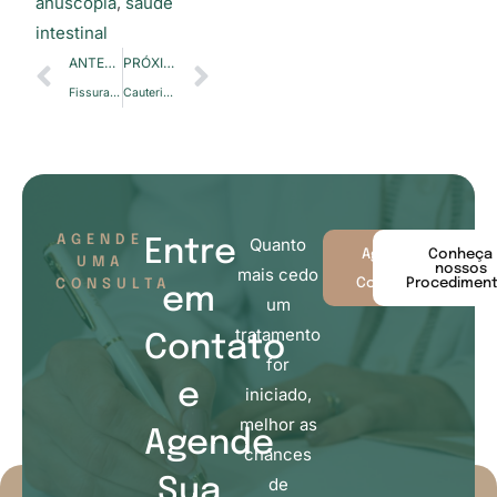
anuscopia
,
saúde
intestinal
ANTERIOR
PRÓXIMO
Fissura Anal: Causas, Sintomas e Tratamentos
Cauterização Química de Lesões Anais: O Que Esperar do Procedimento
AGENDE
Quanto
Entre
Agende
Conheça
UMA
sua
nossos
mais cedo
Consulta
Procedimen
CONSULTA
em
um
tratamento
Contato
for
e
iniciado,
melhor as
Agende
chances
de
Sua