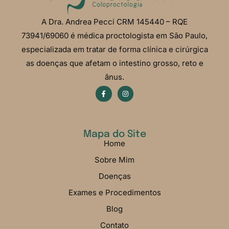
A Dra. Andrea Pecci CRM 145440 – RQE
73941/69060 é médica proctologista em São Paulo,
especializada em tratar de forma clínica e cirúrgica
as doenças que afetam o intestino grosso, reto e
ânus.
Mapa do Site
Home
Sobre Mim
Doenças
Exames e Procedimentos
Blog
Contato