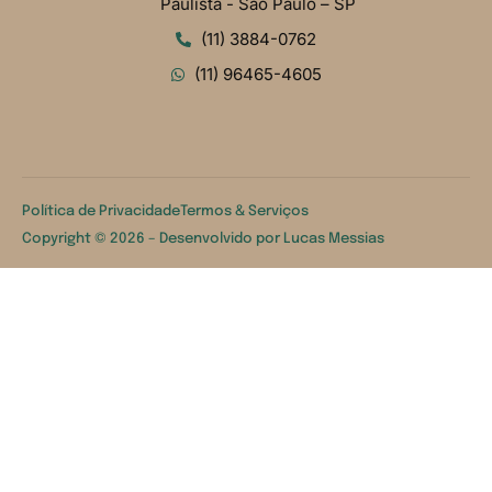
Paulista - São Paulo – SP
(11) 3884-0762
(11) 96465-4605
Política de Privacidade
Termos & Serviços
Copyright © 2026 – Desenvolvido por
Lucas Messias