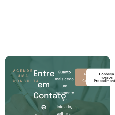
AGENDE
Quanto
Entre
Agende
Conheça
UMA
sua
nossos
mais cedo
Consulta
Procedimen
CONSULTA
em
um
tratamento
Contato
for
e
iniciado,
melhor as