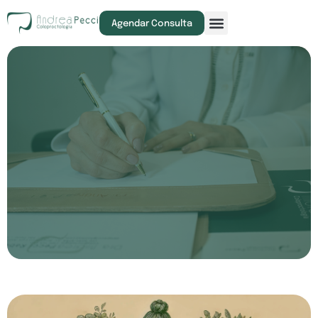
Exames e Procedimentos
Agendar Consulta