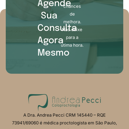
Agende
chances
de
Sua
melhora.
Consulta
Não deixe
para a
Agora
útima hora.
Mesmo
A Dra. Andrea Pecci CRM 145440 – RQE
73941/69060 é médica proctologista em São Paulo,