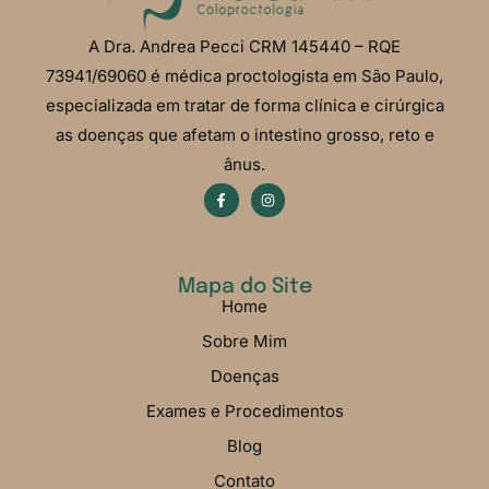
A Dra. Andrea Pecci CRM 145440 – RQE
73941/69060 é médica proctologista em São Paulo,
especializada em tratar de forma clínica e cirúrgica
as doenças que afetam o intestino grosso, reto e
ânus.
Mapa do Site
Home
Sobre Mim
Doenças
Exames e Procedimentos
Blog
Contato