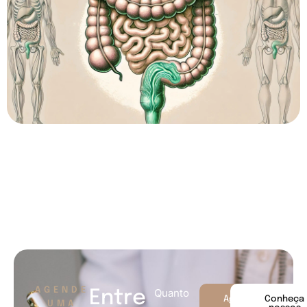
AGENDE
Quanto
Entre
Agende
Conheça
UMA