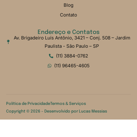
Blog
Contato
Endereço e Contatos
Av. Brigadeiro Luís Antônio, 3421 – Conj. 508 – Jardim
Paulista - São Paulo – SP
(11) 3884-0762
(11) 96465-4605
Política de Privacidade
Termos & Serviços
Copyright © 2026 – Desenvolvido por
Lucas Messias